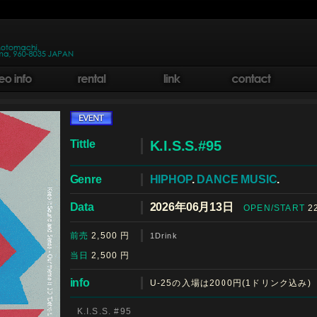
Tittle
K.I.S.S.#95
Genre
HIPHOP
.
DANCE MUSIC
.
Data
2026年06月13日
OPEN/START
22
前売
2,500
円
1Drink
当日
2,500
円
info
U-25の入場は2000円(1ドリンク込み)
K.I.S.S. #95