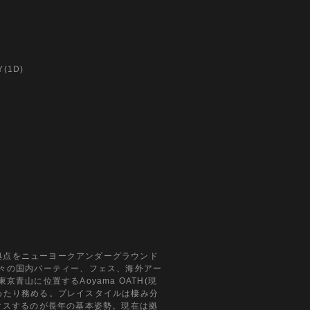
Y(1D)
動拠点をニューヨークアンダーグラウンド
国後に数々の国内パーティー、フェス、海外アー
京青山に位置するAoyama OATH(現
長年にわたり務める。プレイスタイルは棲み分
クスするのが長年の基本姿勢。現在は拠