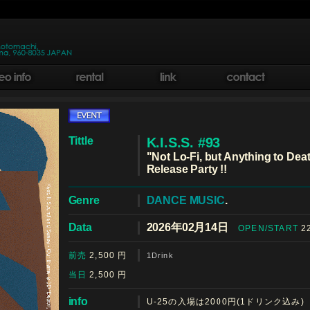
Tittle
K.I.S.S. #93
"Not Lo-Fi, but Anything to De
Release Party !!
Genre
DANCE MUSIC
.
Data
2026年02月14日
OPEN/START
22
前売
2,500
円
1Drink
当日
2,500
円
info
U-25の入場は2000円(1ドリンク込み)